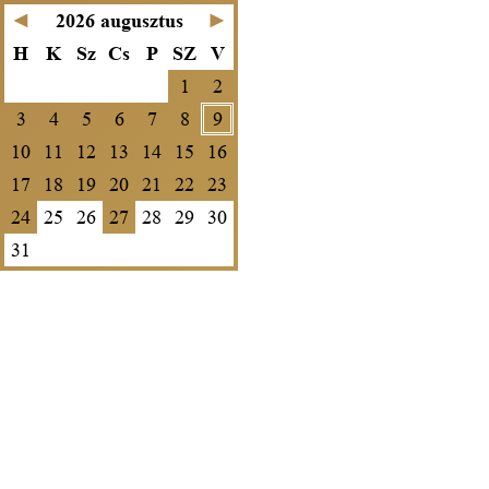
◄
2026
augusztus
►
H
K
Sz
Cs
P
SZ
V
1
2
3
4
5
6
7
8
9
10
11
12
13
14
15
16
17
18
19
20
21
22
23
24
25
26
27
28
29
30
31