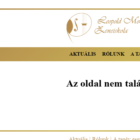
AKTUÁLIS
RÓLUNK
A 
Az oldal nem tal
Aktuális
|
Rólunk
|
A tanév es