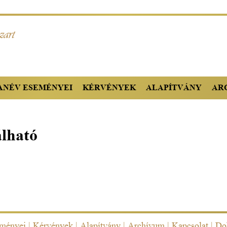
TANÉV ESEMÉNYEI
KÉRVÉNYEK
ALAPÍTVÁNY
AR
álható
eményei
|
Kérvények
|
Alapítvány
|
Archívum
|
Kapcsolat
|
Do