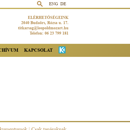
ENG
DE
ELÉRHETŐSÉGEINK
2040 Budaörs, Rózsa u. 17.
titkarsag@leopoldmozart.hu
Telefon: 06 23 799 181
CHÍVUM
KAPCSOLAT
kumentumok
|
Csak tanároknak